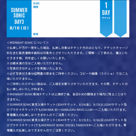
＜MIDNIGHT SONIC について＞
※払戻しが万が一発生した場合、払戻し対象はチケット代のみとなり、チケットチャージ
料を含む販売事務手数料は対象外とさせていただきます。ご理解・ご了承の上、購入いた
だきます様、何卒宜しくお願いいたします。
※20歳未満の方はご入場いただけません。
※写真付きIDチェックを実施いたします。
※必ず写真付き身分証明書の原本をご持参ください。コピーや画像（スクショ）ではご入
場いただけません。
※ご持参いただけない場合は、ご入場をお断りさせていただきます。その際、チケットの
払い戻しはいたしかねます。
※MIDNIGHT SONIC専用チケットは公演終了後、各日9:00の開場まで場内に残ることはで
きません。
※SUMMER SONIC東京入場チケット(3DAYチケット、8/14(金)、8/15(土)1DAYチケット及
びプラチナチケット)でもDIM MAK:30 ～HARAJUKU RAVE CLUB～へご入場いただけます。
重複購入の払戻しはできませんのでご注意ください。
※SUMMER SONIC東京入場チケット(3DAYチケット、8/15(土)、8/16(日)1DAYチケット及
びプラチナチケット)でもMIDNIGHT SONIC DIESEL TAKEOVERへご入場いただけます。重
複購入の払戻しはできませんのでご注意ください。