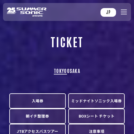
JP
TICKET
TOKYO
OSAKA
入場券
ミッドナイトソニック入場券
朝イチ整理券
BOXシート チケット
JTBアクセスバスツアー
注意事項