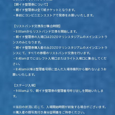
【朝イチ整理券について】
・朝イチ整理券は全て紙チケットとなります。
・事前にコンビニエンスストアで発券をお願いいたします。
【リストバンド交換及び集合時間】
・8:00amからリストバンド交換を開始します。
・朝イチ整理券の入場口はZOZOマリンスタジアムのメインエントラ
ンスのみとなります。
・朝イチ整理券購入者のみZOZOマリンスタジアムのメインエントラ
ンスにて、すべての券種のリストバンド交換を行います。
・8:40amまでにはレフト入場口またはライト入場口に集合してくだ
さい。
・8:40am以降は整理番号順に並んだ入場待機列から離れないようお
願いいたします。
【ステージ入場】
・9:00amより、朝イチ整理券の整理番号呼び出しを開始いたしま
す。
※当日の状況に応じて、入場開始時間が前後する場合がございます。
※購入者の顔写真付き身分証明書をご持参ください。