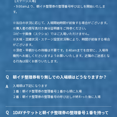
【ステージ入場】
・9:00amより、朝イチ整理券の整理番号呼び出しを開始いたしま
す。
※当日の状況に応じて、入場開始時間が前後する場合がございます。
※購入者の顔写真付き身分証明書をご持参ください。
コピーや画像（スクショ）ではご入場いただけません。
※天候・混雑状況・ステージ設営状況等により、時間が前後する場合
がございます。
※深夜・早朝からの待機は不要です。8:40amまでを目安に、入場待
機列へお越しくださいますようお願いいたします。近隣のご迷惑とな
る行為は固くお断りいたします。
朝イチ整理券有り無しでの入場順はどうなりますか？
入場順は下記になります
１番：朝イチ整理券の整理番号１番から順に入場
２番：朝イチ整理券の整理番号の呼び出しが終わった後に入場
1DAYチケットと朝イチ整理券の整理番号１番を持って