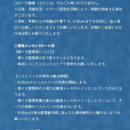
コピーや画像（スクショ）ではご入場いただけません。
※天候・混雑状況・ステージ設営状況等により、時間が前後する場合
がございます。
※深夜・早朝からの待機は不要です。8:40amまでを目安に、各入場
口へお越しくださいますようお願いいたします。近隣のご迷惑となる
行為は固くお断りいたします。
◎幕張メッセ1-8ホール側
【朝イチ整理券について】
・朝イチ整理券は全て紙チケットとなります。
・事前にコンビニエンスストアで発券をお願いいたします。
【リストバンド交換及び集合時間】
・8:00amからリストバンド交換を開始します。
・朝イチ整理券の入場口は幕張メッセのメインエントランスのみとな
ります。
・朝イチ整理券購入者のみ幕張メッセのメインエントランスにて、す
べての券種のリストバンド交換を行います。
・8:40am以降は整理番号順に並んだ入場待機列から離れないようお
願いいたします。