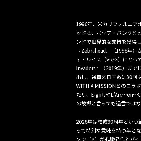
1996年、米カリフォルニ
ッドは、ポップ・パンクと
ンドで世界的な支持を獲得し
『Zebrahead』（199
ィ・ルイス（Vo/G）にとっ
Invaders』（2019年
出し、通算来日回数は30回以上
WITH A MISSIONとのコラ
たり、E-girlsやL'Arc～
の故郷と言っても過言では
2026年は結成30周年と
って特別な意味を持つ年と
ソン（B）が心臓発作とバイ