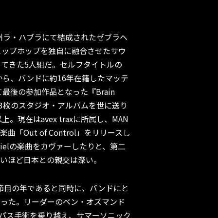
ア州ラ・ハブラにて結成されたゼブラヘ
ヒップホップを独自に融合させたサウ
てきた5人組だ。セルフタイトルの
8年）から、バンドに約16年在籍したマッテ
て最後の参加作品となった『Brain
）まで13枚のスタジオ・アルバムを世に送り
。現在はavex traxに所属し、MAN
ボ楽曲「Out of Control」をリリースし
en～Cielの楽曲をカヴァーしたりと、第二
ないほど日本との親交は深い。
いう節目の年であると同時に、バンドにと
なった。リーダーのベン・オズマンド
パス手術を乗り越え、サマーソニック