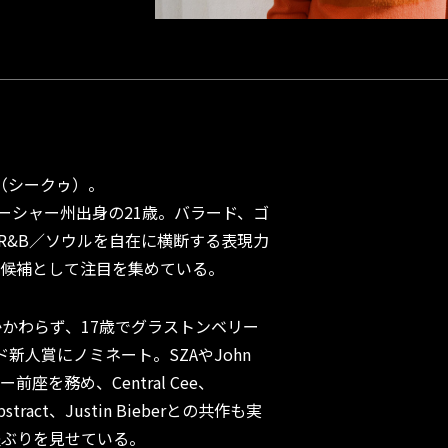
u（シークゥ）。
ターシャー州出身の21歳。バラード、ゴ
オR&B／ソウルを自在に横断する表現力
ー候補として注目を集めている。
かわらず、17歳でグラストンベリー
ド新人賞にノミネート。SZAやJohn
アー前座を務め、Central Cee、
bstract、Justin Bieberとの共作も実
躍ぶりを見せている。