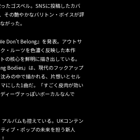
ったゴスペル。SNSに投稿したカバ
え、その艶やかなバリトン・ボイスが評
つながった。
d We Don’t Belong』を発表。アウトサ
ック・ルーツを色濃く反映した本作
ィストの核心を鮮明に描き出している。
ng Bodies」は、現代のフックアップ
き沈みの中で描かれる、片想いとセル
マにした1曲だ。「すごく皮肉が効い
とディーヴァっぽいボーカルなんで
ー・アルバムも控えている。UKコンテン
ナティブ・ポップの未来を担う新人
い！