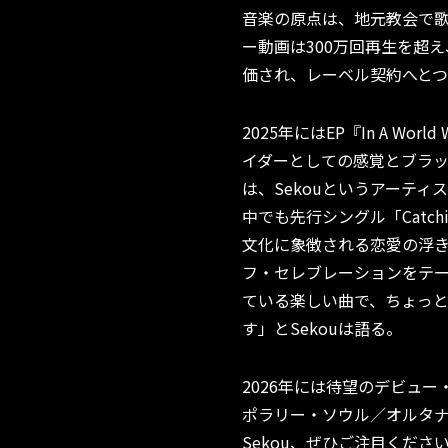
音楽の原点は、地元教会で歌
ー動画は300万回再生を超
価され、レーベル契約へと
2025年にはEP『In A Worl
イダーとしての感覚とブラ
は、Sekouというアーテ
中でも先行シングル「Catchi
文化に象徴される恋愛の浮
フ・セレブレーションをテー
ている楽しい曲で、ちょっ
す」とSekouは語る。
2026年には待望のデビュ
ポラリー・ソウル／オルタ
Sekou、ぜひご注目くださ