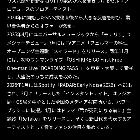
リズム感や斬新な切り口の歌詞が人を惹きつけるセルフプ
ロデュースのソロアーティスト。
2024年に開始したSNS投稿直後から大きな反響を呼び、業
界関係者からのオファーが殺到。
2025年4月にユニバーサルミュージックから「モナリザ」で
メジャーデビュー。7月にはTVアニメ「フェルマーの料理」
オープニング主題歌「メイラード」をリリース。同年11月
には、初のワンマンライブ 「OSHIKIKEIGO First Free
One-man Live “BOARDING PASS”」 を東京・大阪にて開催
し、大盛況のうちに成功を収めた。
2026年1月にはSpotify「RADAR: Early Noise 2026」へ選出
され、2月にリリースした「インスタントナイト」はラジオ
局・CS局を中心とした全国のメディア47箇所から、パワー
プッシュに抜擢。4月にはドラマ『君が死刑になる前に』主
題歌「ReTake」をリリースし、早くも新世代を代表するア
ーティストとして音楽ファンの注目を集めている。