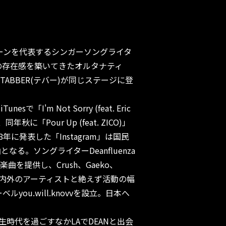
シーンを代表するシンガーソングライタ
自の存在感を築いてきたオルタナティ
ABBER(テバー)が同じステージに登
esで「I'm Not Sorry (feat. Eric
同年秋に「Pour Up (feat. ZICO)」
年に発表した「Instagram」は国民
る。ソングライターDeanfluenza
を提供し、Crush、Gaeko、
ydなど国内外のアーティストと絶えず活動の幅
ルyou.will.knovvを設立。日本へ
学生時代を過ごすなかLAでDEANと出会