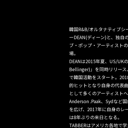
韓国R&B/オルタナティブ
ーDEAN(ディーン)と、独
ブ・ポップ・アーティストのT
場。
DEANは2015年夏、US/UKのiTun
Bellinger)」を同時リリース、
で韓国活動をスタート。2018
的ヒットとなり自身の代表曲とな
として多くのアーティストへ楽曲
Anderson .Paak、S
を広げ、2017年に自身のレーベ
は8年ぶりの来日となる。
TABBERはアメリカ各地で