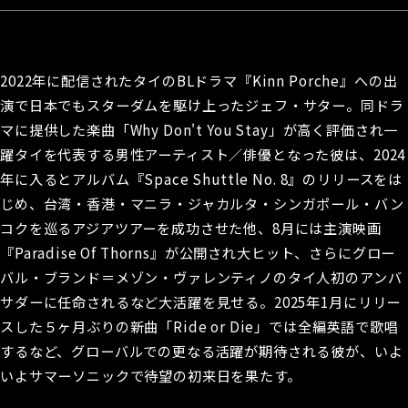
2022年に配信されたタイのBLドラマ『Kinn Porche』への出
演で日本でもスターダムを駆け上ったジェフ・サター。同ドラ
マに提供した楽曲「Why Don't You Stay」が高く評価され一
躍タイを代表する男性アーティスト／俳優となった彼は、2024
年に入るとアルバム『Space Shuttle No. 8』のリリースをは
じめ、台湾・香港・マニラ・ジャカルタ・シンガポール・バン
コクを巡るアジアツアーを成功させた他、8月には主演映画
『Paradise Of Thorns』が公開され大ヒット、さらにグロー
バル・ブランド＝メゾン・ヴァレンティノのタイ人初のアンバ
サダーに任命されるなど大活躍を見せる。2025年1月にリリー
スした５ヶ月ぶりの新曲「Ride or Die」では全編英語で歌唱
するなど、グローバルでの更なる活躍が期待される彼が、いよ
いよサマーソニックで待望の初来日を果たす。